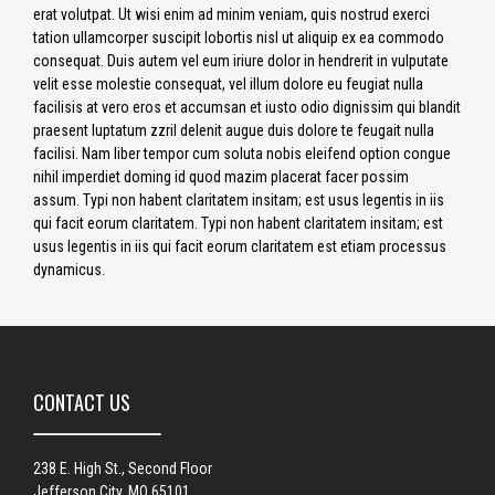
erat volutpat. Ut wisi enim ad minim veniam, quis nostrud exerci
tation ullamcorper suscipit lobortis nisl ut aliquip ex ea commodo
consequat. Duis autem vel eum iriure dolor in hendrerit in vulputate
velit esse molestie consequat, vel illum dolore eu feugiat nulla
facilisis at vero eros et accumsan et iusto odio dignissim qui blandit
praesent luptatum zzril delenit augue duis dolore te feugait nulla
facilisi. Nam liber tempor cum soluta nobis eleifend option congue
nihil imperdiet doming id quod mazim placerat facer possim
assum. Typi non habent claritatem insitam; est usus legentis in iis
qui facit eorum claritatem. Typi non habent claritatem insitam; est
usus legentis in iis qui facit eorum claritatem est etiam processus
dynamicus.
CONTACT US
238 E. High St., Second Floor
Jefferson City, MO 65101