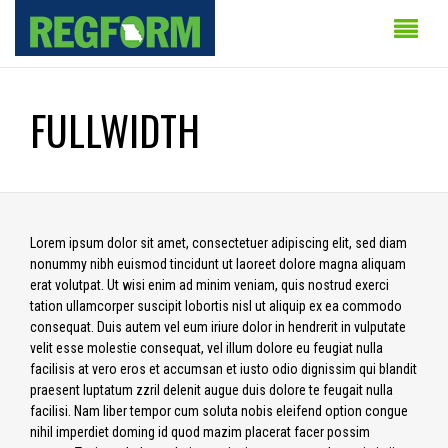
FULLWIDTH
Lorem ipsum dolor sit amet, consectetuer adipiscing elit, sed diam
nonummy nibh euismod tincidunt ut laoreet dolore magna aliquam
erat volutpat. Ut wisi enim ad minim veniam, quis nostrud exerci
tation ullamcorper suscipit lobortis nisl ut aliquip ex ea commodo
consequat. Duis autem vel eum iriure dolor in hendrerit in vulputate
velit esse molestie consequat, vel illum dolore eu feugiat nulla
facilisis at vero eros et accumsan et iusto odio dignissim qui blandit
praesent luptatum zzril delenit augue duis dolore te feugait nulla
facilisi. Nam liber tempor cum soluta nobis eleifend option congue
nihil imperdiet doming id quod mazim placerat facer possim