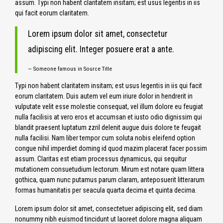
assum. Typi non habent claritatem insitam; est usus legentis in iis
qui facit eorum claritatem.
Lorem ipsum dolor sit amet, consectetur
adipiscing elit. Integer posuere erat a ante.
Someone famous in
Source Title
Typi non habent claritatem insitam; est usus legentis in iis qui facit
eorum claritatem. Duis autem vel eum iriure dolor in hendrerit in
vulputate velit esse molestie consequat, vel illum dolore eu feugiat
nulla facilisis at vero eros et accumsan et iusto odio dignissim qui
blandit praesent luptatum zzril delenit augue duis dolore te feugait
nulla facilisi. Nam liber tempor cum soluta nobis eleifend option
congue nihil imperdiet doming id quod mazim placerat facer possim
assum. Claritas est etiam processus dynamicus, qui sequitur
mutationem consuetudium lectorum. Mirum est notare quam littera
gothica, quam nunc putamus parum claram, anteposuerit litterarum
formas humanitatis per seacula quarta decima et quinta decima.
Lorem ipsum dolor sit amet, consectetuer adipiscing elit, sed diam
nonummy nibh euismod tincidunt ut laoreet dolore magna aliquam